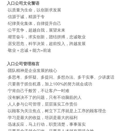
入口公司文化警语
·以质量为生命，以创新求发展
·信源于诚，精源于专
·纪律美化集体，自律提升自己
·公平竞争，超越自我，展望未来
·艰苦奋斗，求实创新，团结拼搏，忠诚敬业
·居安思危，科学决策，超前投入，跨越发展
·敬业＋忠诚＋能力=前途
入口公司管理格言
·团队精神是企业发展的核心
·多思考、多怀疑、多提问、多想办法、多干实事、少讲废话
·只要善于抓住机遇，加上100%的努力就会成功
·宁肯自己千般苦，不让客户一时难
·没有解决不了的问题，只有不动脑筋的人
·人人参与公司管理，层层落实工作责任
·以顾客为关注焦点，树立下工序就是上工序的顾客理念
·学习是最大的收益，培训是最大的福利
·迅速反应，马上行动，职责清楚，事事落实
·只要是金子就会闪光，只要是人才就有用武之地