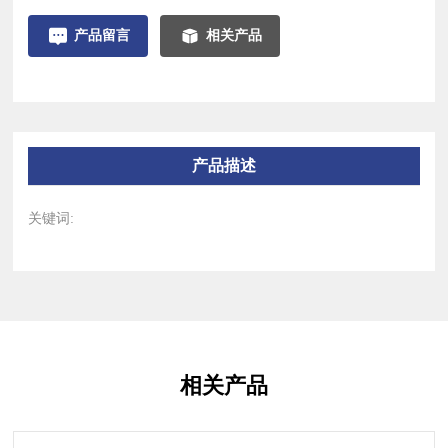
产品留言
相关产品
产品描述
关键词:
相关产品